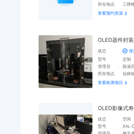
所在地点
三牌楼
查看预约资源
OLED器件封
状态
使
型号
定制
管理员
陈淑芬
所在地点
仙林校
查看检测项目
OLED影像式
状态
空闲
型号
XAL-
管理员
赖文勇