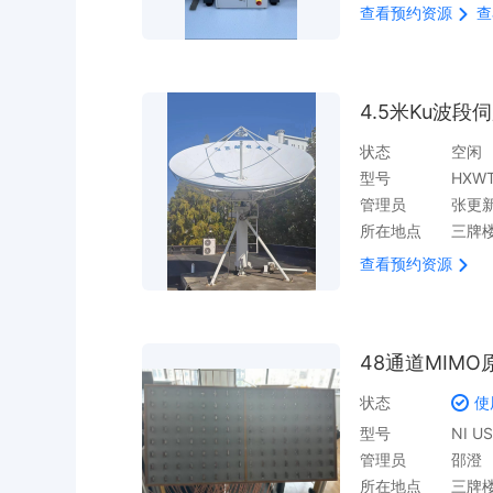
查看预约资源
查
4.5米Ku波
状态
空闲
型号
HXW
管理员
张更新 
所在地点
三牌
查看预约资源
48通道MIM
状态
使
型号
NI U
管理员
邵澄
所在地点
三牌