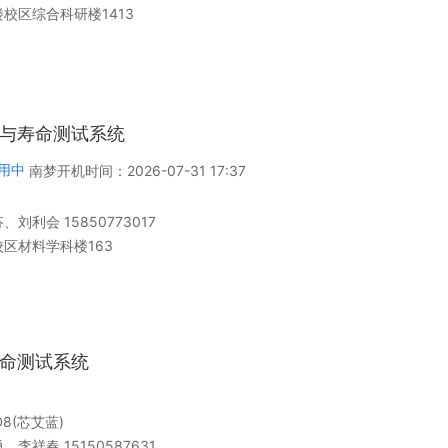
校区综合科研楼1413
装与寿命测试系统
用中
南梦
开机时间：
2026-07-31 17:37
、刘利会 15850773017
区材料学科楼163
寿命测试系统
D8(芯艾蓝)
、李祥春 15150587631