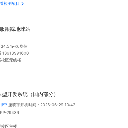
看检测项目
段伺服跟踪地球站
Td4.5m-Ku华信
13913991600
楼校区无线楼
O原型开发系统（国内部分）
用中
唐晓宇
开机时间：
2026-06-29 10:42
SRP-2943R
楼校区主楼