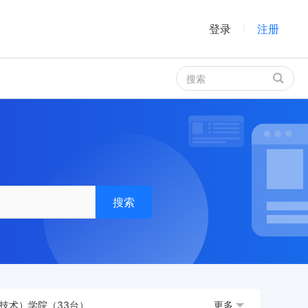
登录
注册
|
搜索
技术）学院（33台）
更多