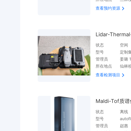
查看预约资源
Lidar-The
状态
空闲
型号
定制
管理员
姜璐 1
所在地点
仙林
查看检测项目
Maldi-Tof质
状态
离线
型号
autof
管理员
赵惠