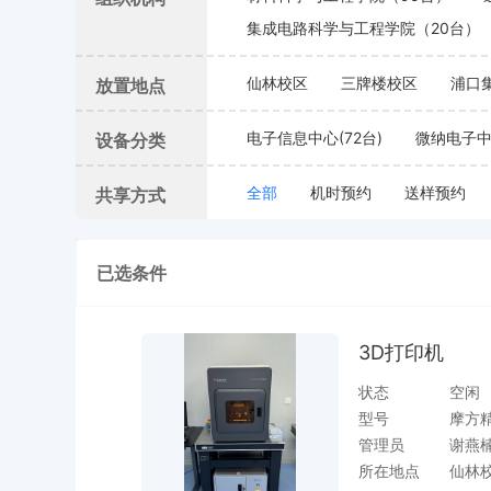
集成电路科学与工程学院（20台）
仙林校区
三牌楼校区
浦口
放置地点
电子信息中心(72台)
微纳电子中心
设备分类
全部
机时预约
送样预约
共享方式
已选条件
3D打印机
状态
空闲
型号
摩方精
管理员
谢燕
所在地点
仙林