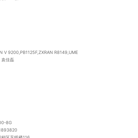
N V 9200,PB1125F,ZXRAN R8149,UME
、袁佳磊
00-8G
1893820
校区无线楼116