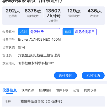
核磁共振波谱仪（自动进样）
292
8375
13507.
129
436
/人
/次
/次
/人
75
/小时
使用者
机时次数
送样次数
收藏者
总时长
收费标准
机时
分段计费
送样
详见检测项目
Bruker AVANCE NEO 400M
设备型号
空闲
当前状态
亓媛媛,赵惠,核磁上报管理员
管理员
仙林校区材料学科楼102
放置地点
送样预约
机时预约
仪器信息
预约资源
检测项目
附件下载
公告
同类仪器
核磁共振波谱仪（自动进样）
名称